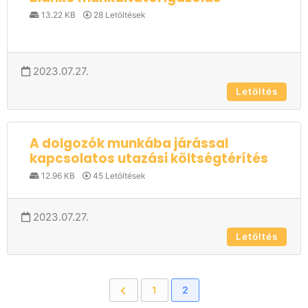
13.22 KB
28 Letöltések
2023.07.27.
Letöltés
A dolgozók munkába járással
kapcsolatos utazási költségtérítés
12.96 KB
45 Letöltések
2023.07.27.
Letöltés
1
2