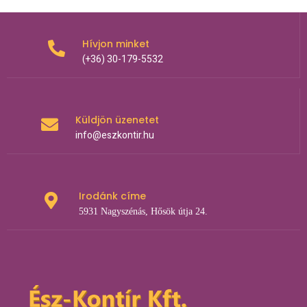
Hívjon minket
(+36) 30-179-5532
Küldjön üzenetet
info@eszkontir.hu
Irodánk címe
5931 Nagyszénás, Hősök útja 24.