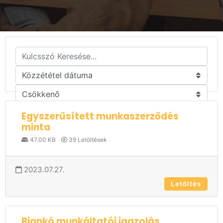
Szűrő Alkalmazása
Egyszerűsített munkaszerződés
minta
47.00 KB
39 Letöltések
2023.07.27.
Letöltés
Biankó munkáltatói igazolás